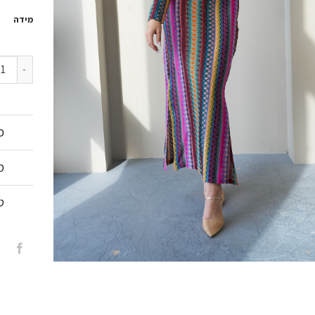
מידה
כמות של 
פ
מ
ט