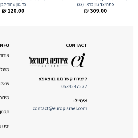
צד גוון שחור-לבן
פתחי צד גוון בראון (33)
₪
120.00
₪
309.00
INFO
CONTACT
אודותי
משלוח
ליצירת קשר (גם בווצאפ):
שאלות
0534247232
מידות
אימייל:
contact@europisrael.com
תקנון
יצירת